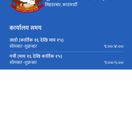
सिंहदरबार, काठमाडौँ
कार्यालय समय
जाडो (कार्तिक १६ देखि माघ १५)
९:००:४:००
सोमबार-शुक्रबार
गर्मी (माघ १६ देखि कार्तिक १५)
९:००:५:००
सोमबार-शुक्रबार