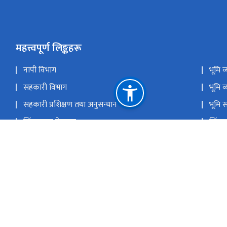
महत्त्वपूर्ण लिङ्कहरू
नापी विभाग
भूमि 
सहकारी विभाग
भूमि व
सहकारी प्रशिक्षण तथा अनुसन्धान केन्द्र
भूमि 
सिंहदरबार गेटपास
सिंहद
प्रगति सूचना प्रणाली
राष्ट
कर्जा असुली न्यायाधिकरण
समस्य
राष्ट्रिय प्राकृतिक स्रोत तथा वित्त आयोग