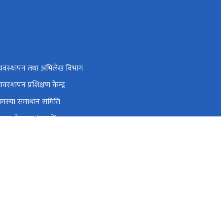
व्यवस्थापन तथा अभिलेख विभाग
्यवस्थापन प्रशिक्षण केन्द्र
समस्या समाधान समिति
रबार गेटपास (पुरानो)
्रिय सहकारी नियमन प्राधिकरण
ाग्रस्त सहकारी व्यवस्थापन समितिको कार्यालय
सिंहदरबार, काठमाडौँ
info@molcpa.gov.np
०१-४२११६६६