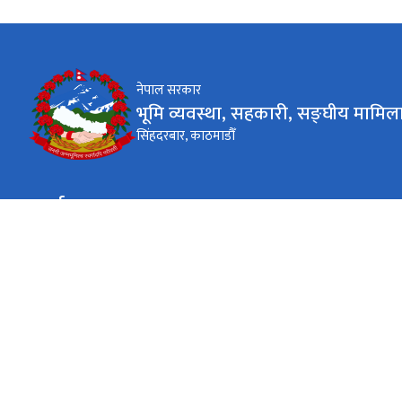
नेपाल सरकार
भूमि व्यवस्था, सहकारी, सङ्घीय मामिला
सिंहदरबार, काठमाडौँ
कार्यालय समय
जाडो (कार्तिक १६ देखि माघ १५)
९:००:४:००
सोमबार-शुक्रबार
गर्मी (माघ १६ देखि कार्तिक १५)
९:००:५:००
सोमबार-शुक्रबार