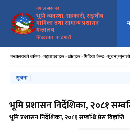
नेपाल सरकार
भूमि व्यवस्था, सहकारी, सङ्घीय
मामिला तथा सामान्य प्रशासन
म
मुख्य न
मन्त्रालय
सिंहदरबार, काठमाडौँ
मन्त्रालयको बारेमा
महाशाखाहरु
स्रोतहरु
मिडिया केन्द्र
सूचना/गुनासो 
मुख्य नेभिगेसनमा जानुहोस्
सूचना
२०८३ साल बैशाख १ गतेदेखि २०८३ साल असार मसान्तसम्म सम्प
भूमि बैङ्क सञ्चालन सम्बन्धी सार्वजनिक सूचना
गुठी संस्थानको प्रशासक पदका लागि व्यावसायिक कार्ययोजना प्र
भूमि बैङ्क (स्थापना तथा सञ्चालन) कार्यविधि, २०८३
धनुषास्थित गुठी जग्गा संरक्षण सम्बन्धी प्रतिवेदन कार्यान्वयनक
भूमि प्रशासन निर्देशिका, २०८१ सम्बन्धि
भूमि प्रशासन निर्देशिका, २०८१ सम्बन्धि प्रेस विज्ञप्ति