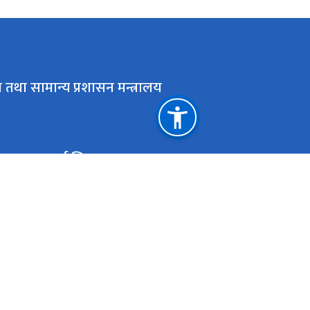
 तथा सामान्य प्रशासन मन्त्रालय
महत्त्वपूर्ण लिङ्कहरू
नापी विभाग
भूमि 
सहकारी विभाग
भूमि व
सहकारी प्रशिक्षण तथा अनुसन्धान केन्द्र
भूमि 
सिंहदरबार गेटपास
सिंहद
प्रगति सूचना प्रणाली
राष्ट
कर्जा असुली न्यायाधिकरण
समस्य