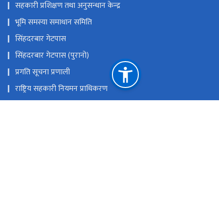
सहकारी प्रशिक्षण तथा अनुसन्धान केन्द्र
भूमि समस्या समाधान समिति
सिंहदरबार गेटपास
सिंहदरबार गेटपास (पुरानो)
प्रगति सूचना प्रणाली
राष्ट्रिय सहकारी नियमन प्राधिकरण
कर्जा असुली न्यायाधिकरण
समस्याग्रस्त सहकारी व्यवस्थापन समितिको कार्यालय
राष्ट्रिय प्राकृतिक स्रोत तथा वित्त आयोग
सिंहदरबार, काठमाडौँ
info@molcpa.gov.np
०१-४२११६६६