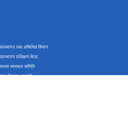
व्यवस्थापन तथा अभिलेख विभाग
्यवस्थापन प्रशिक्षण केन्द्र
समस्या समाधान समिति
रबार गेटपास (पुरानो)
्रिय सहकारी नियमन प्राधिकरण
ाग्रस्त सहकारी व्यवस्थापन समितिको कार्यालय