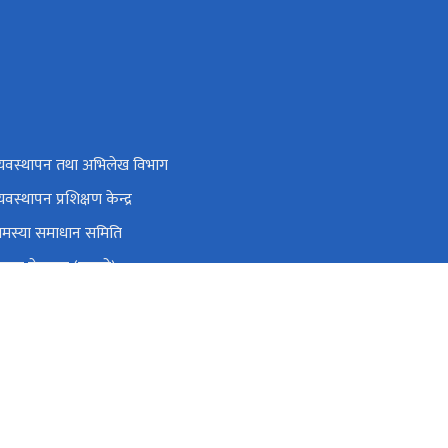
व्यवस्थापन तथा अभिलेख विभाग
्यवस्थापन प्रशिक्षण केन्द्र
समस्या समाधान समिति
रबार गेटपास (पुरानो)
्रिय सहकारी नियमन प्राधिकरण
ाग्रस्त सहकारी व्यवस्थापन समितिको कार्यालय