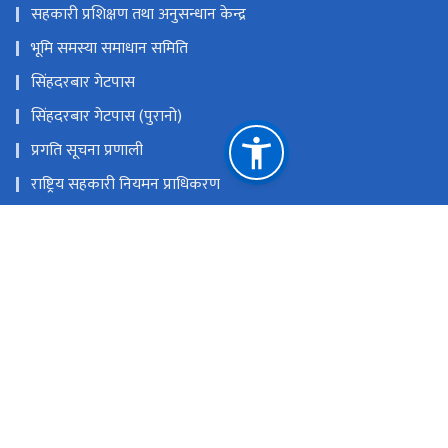
सहकारी प्रशिक्षण तथा अनुसन्धान केन्द्र
भूमि समस्या समाधान समिति
सिंहदरबार गेटपास
सिंहदरबार गेटपास (पुरानो)
प्रगति सूचना प्रणाली
राष्ट्रिय सहकारी नियमन प्राधिकरण
कर्जा असुली न्यायाधिकरण
समस्याग्रस्त सहकारी व्यवस्थापन समितिको कार्यालय
राष्ट्रिय प्राकृतिक स्रोत तथा वित्त आयोग
सिंहदरबार, काठमाडौँ
info@molcpa.gov.np
०१-४२११६६६