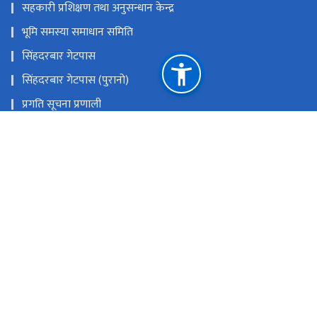
सहकारी प्रशिक्षण तथा अनुसन्धान केन्द्र
भूमि समस्या समाधान समिति
सिंहदरबार गेटपास
सिंहदरबार गेटपास (पुरानो)
प्रगति सूचना प्रणाली
राष्ट्रिय सहकारी नियमन प्राधिकरण
कर्जा असुली न्यायाधिकरण
समस्याग्रस्त सहकारी व्यवस्थापन समितिको कार्यालय
राष्ट्रिय प्राकृतिक स्रोत तथा वित्त आयोग
सिंहदरबार, काठमाडौँ
info@molcpa.gov.np
०१-४२११६६६