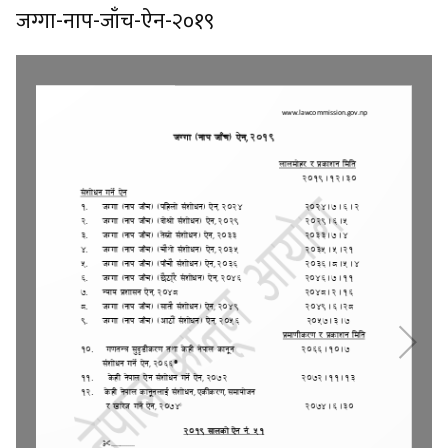
जग्गा-नाप-जाँच-ऐन-२०१९