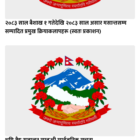
२०८३ साल बैशाख १ गतेदेखि २०८३ साल असार मसान्तसम्म
सम्पादित प्रमुख क्रियाकलापहरू (स्वतः प्रकाशन)
भूमि बैङ्क सञ्चालन सम्बन्धी सार्वजनिक सूचना