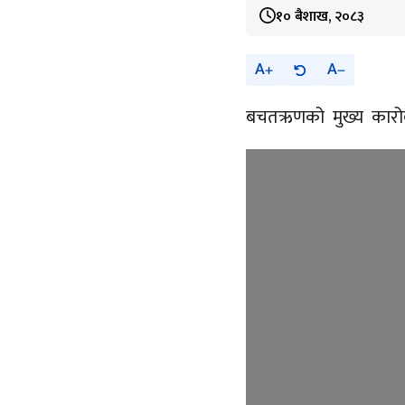
१० बैशाख, २०८३
A
A
बचतऋणको मुख्य कारोबार