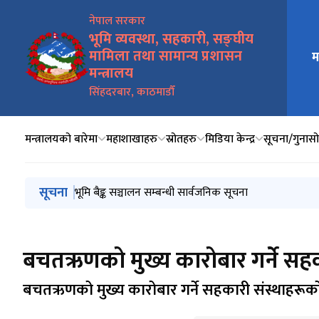
नेपाल सरकार
भूमि व्यवस्था, सहकारी, सङ्घीय
मामिला तथा सामान्य प्रशासन
मुख्य न
म
मन्त्रालय
सिंहदरबार, काठमाडौँ
मन्त्रालयको बारेमा
महाशाखाहरु
स्रोतहरु
मिडिया केन्द्र
सूचना/गुनासो 
मुख्य नेभिगेसनमा जानुहोस्
सूचना
२०८३ साल बैशाख १ गतेदेखि २०८३ साल असार मसान्तसम्म सम्प
भूमि बैङ्क सञ्चालन सम्बन्धी सार्वजनिक सूचना
गुठी संस्थानको प्रशासक पदका लागि व्यावसायिक कार्ययोजना प्र
भूमि बैङ्क (स्थापना तथा सञ्चालन) कार्यविधि, २०८३
धनुषास्थित गुठी जग्गा संरक्षण सम्बन्धी प्रतिवेदन कार्यान्वयनक
बचतऋणको मुख्य कारोबार गर्ने सहका
बचतऋणको मुख्य कारोबार गर्ने सहकारी संस्थाहरूको 