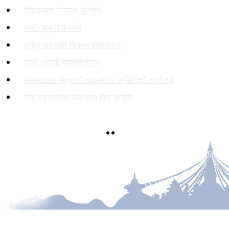
सिंहदरबार गेटपास (पुरानो)
प्रगति सूचना प्रणाली
राष्ट्रिय सहकारी नियमन प्राधिकरण
कर्जा असुली न्यायाधिकरण
समस्याग्रस्त सहकारी व्यवस्थापन समितिको कार्यालय
राष्ट्रिय प्राकृतिक स्रोत तथा वित्त आयोग
सिंहदरबार, काठमाडौँ
info@molcpa.gov.np
०१-४२११६६६