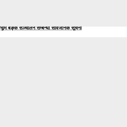
भूमि बैङ्क सञ्चालन सम्बन्धी सार्वजनिक सूचना