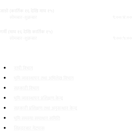
कार्यालय समय
जाडो (कार्तिक १६ देखि माघ १५)
९:००:४:००
सोमबार-शुक्रबार
गर्मी (माघ १६ देखि कार्तिक १५)
९:००:५:००
सोमबार-शुक्रबार
महत्त्वपूर्ण लिङ्कहरू
नापी विभाग
भूमि व्यवस्थापन तथा अभिलेख विभाग
सहकारी विभाग
भूमि व्यवस्थापन प्रशिक्षण केन्द्र
सहकारी प्रशिक्षण तथा अनुसन्धान केन्द्र
भूमि समस्या समाधान समिति
सिंहदरबार गेटपास