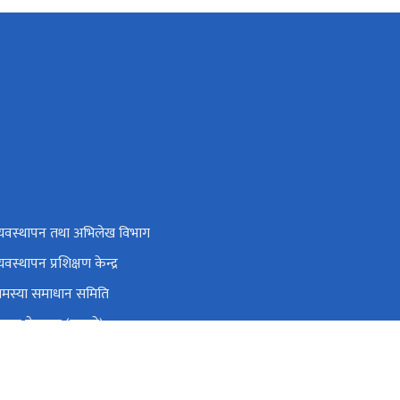
व्यवस्थापन तथा अभिलेख विभाग
्यवस्थापन प्रशिक्षण केन्द्र
समस्या समाधान समिति
रबार गेटपास (पुरानो)
्रिय सहकारी नियमन प्राधिकरण
ाग्रस्त सहकारी व्यवस्थापन समितिको कार्यालय