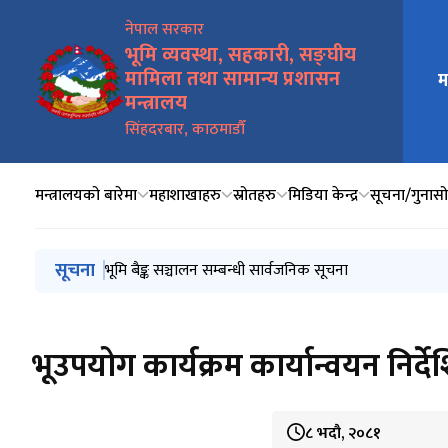
नेपाल सरकार
भूमि व्यवस्था, सहकारी, सङ्घीय
मामिला तथा सामान्य प्रशासन
म
मुख्य न
मन्त्रालय
सिंहदरबार, काठमाडौँ
मन्त्रालयको बारेमा
महाशाखाहरु
स्रोतहरु
मिडिया केन्द्र
सूचना/गुनासो 
मुख्य नेभिगेसनमा जानुहोस्
सूचना
२०८३ साल बैशाख १ गतेदेखि २०८३ साल असार मसान्तसम्म सम्प
भूमि बैङ्क सञ्चालन सम्बन्धी सार्वजनिक सूचना
गुठी संस्थानको प्रशासक पदका लागि व्यावसायिक कार्ययोजना प्र
भूमि बैङ्क (स्थापना तथा सञ्चालन) कार्यविधि, २०८३
धनुषास्थित गुठी जग्गा संरक्षण सम्बन्धी प्रतिवेदन कार्यान्वयनक
भूउपयोग कार्यक्रम कार्यान्वयन निर्द
८ भदौ, २०८१