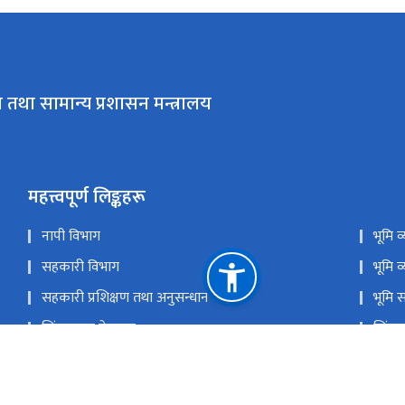
 तथा सामान्य प्रशासन मन्त्रालय
महत्त्वपूर्ण लिङ्कहरू
नापी विभाग
भूमि 
सहकारी विभाग
भूमि व
सहकारी प्रशिक्षण तथा अनुसन्धान केन्द्र
भूमि 
सिंहदरबार गेटपास
सिंहद
प्रगति सूचना प्रणाली
राष्ट
कर्जा असुली न्यायाधिकरण
समस्य