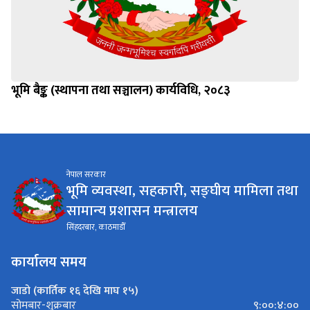
भूमि बैङ्क (स्थापना तथा सञ्चालन) कार्यविधि, २०८३
नेपाल सरकार
भूमि व्यवस्था, सहकारी, सङ्घीय मामिला तथा
सामान्य प्रशासन मन्त्रालय
सिंहदरबार, काठमाडौँ
कार्यालय समय
जाडो (कार्तिक १६ देखि माघ १५)
९:००:४:००
सोमबार-शुक्रबार