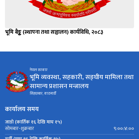
भूमि बैङ्क (स्थापना तथा सञ्चालन) कार्यविधि, २०८३
नेपाल सरकार
भूमि व्यवस्था, सहकारी, सङ्घीय मामिला तथा
सामान्य प्रशासन मन्त्रालय
सिंहदरबार, काठमाडौँ
कार्यालय समय
जाडो (कार्तिक १६ देखि माघ १५)
९:००:४:००
सोमबार-शुक्रबार
गर्मी (माघ १६ देखि कार्तिक १५)