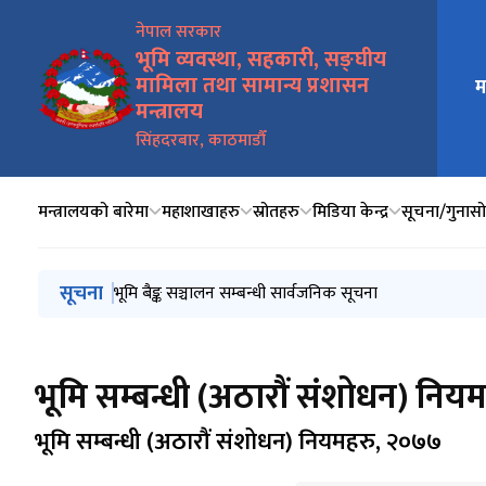
नेपाल सरकार
भूमि व्यवस्था, सहकारी, सङ्घीय
मामिला तथा सामान्य प्रशासन
मुख्य न
म
मन्त्रालय
सिंहदरबार, काठमाडौँ
मन्त्रालयको बारेमा
महाशाखाहरु
स्रोतहरु
मिडिया केन्द्र
सूचना/गुनासो 
मुख्य नेभिगेसनमा जानुहोस्
सूचना
२०८३ साल बैशाख १ गतेदेखि २०८३ साल असार मसान्तसम्म सम्प
भूमि बैङ्क सञ्चालन सम्बन्धी सार्वजनिक सूचना
गुठी संस्थानको प्रशासक पदका लागि व्यावसायिक कार्ययोजना प्र
भूमि बैङ्क (स्थापना तथा सञ्चालन) कार्यविधि, २०८३
धनुषास्थित गुठी जग्गा संरक्षण सम्बन्धी प्रतिवेदन कार्यान्वयनक
भूमि सम्बन्धी (अठारौं संशोधन) नि
भूमि सम्बन्धी (अठारौं संशोधन) नियमहरु, २०७७