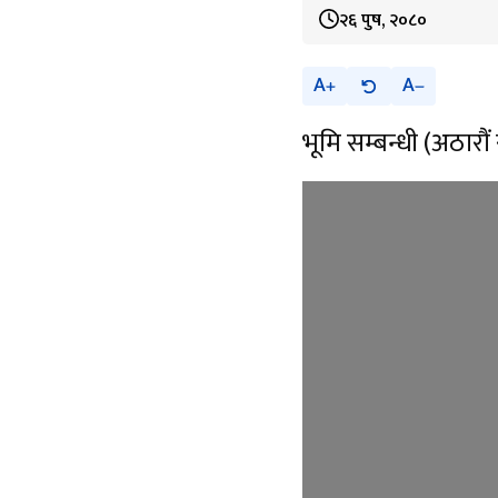
२६ पुष, २०८०
A
A
भूमि सम्बन्धी (अठार