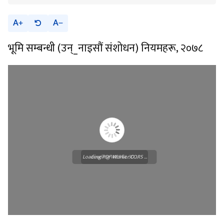
A
A
भूमि सम्बन्धी (उन्_नाइसौं संशोधन) नियमहरू, २०७८
Loading PDF Worker CORS ...
Loading WEBGL 3D ...