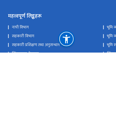
महत्त्वपूर्ण लिङ्कहरू
नापी विभाग
भूमि 
सहकारी विभाग
भूमि व
सहकारी प्रशिक्षण तथा अनुसन्धान केन्द्र
भूमि 
सिंहदरबार गेटपास
सिंहद
प्रगति सूचना प्रणाली
राष्ट
कर्जा असुली न्यायाधिकरण
समस्य
राष्ट्रिय प्राकृतिक स्रोत तथा वित्त आयोग