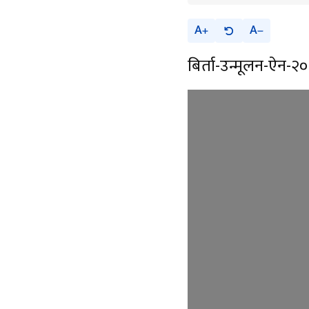
A
A
बिर्ता-उन्मूलन-ऐन-२