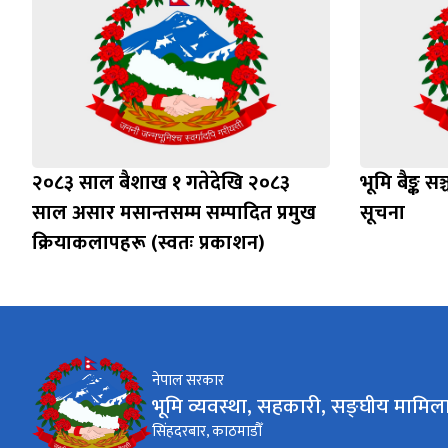
२०८३ साल बैशाख १ गतेदेखि २०८३
भूमि बैङ्क स
साल असार मसान्तसम्म सम्पादित प्रमुख
सूचना
क्रियाकलापहरू (स्वतः प्रकाशन)
नेपाल सरकार
भूमि व्यवस्था, सहकारी, सङ्घीय मामिला
सिंहदरबार, काठमाडौँ