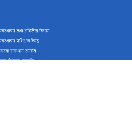
व्यवस्थापन तथा अभिलेख विभाग
्यवस्थापन प्रशिक्षण केन्द्र
समस्या समाधान समिति
रबार गेटपास (पुरानो)
्रिय सहकारी नियमन प्राधिकरण
ाग्रस्त सहकारी व्यवस्थापन समितिको कार्यालय
सिंहदरबार, काठमाडौँ
info@molcpa.gov.np
०१-४२११६६६